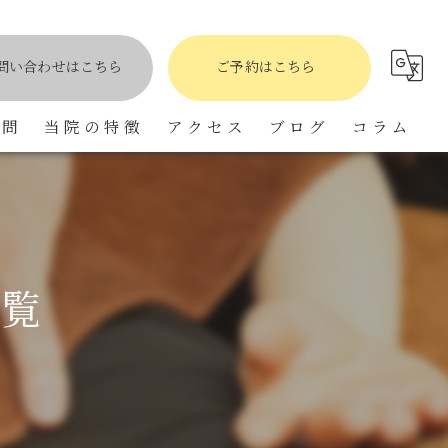
タグ『#頭痛』のページ一覧
問い合わせはこちら
ご予約はこちら
質問
当院の特徴
アクセス
ブログ
コラム
骨盤矯正
肩こり
自律神経
一覧
小顔矯正
頭痛