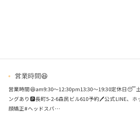
営業時間😆
営業時間😆am9:30〜12:30pm13:30〜19:30定
ングあり🅿️長町5-2-6森民ビル610予約🖊️公式LIN
顔矯正#ヘッドスパ…