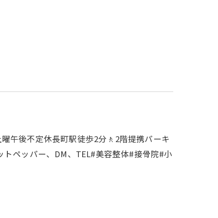
休日😴土曜午後不定休長町駅徒歩2分🚶2階提携パーキ
E、ホットペッパー、DM、TEL#美容整体#接骨院#小