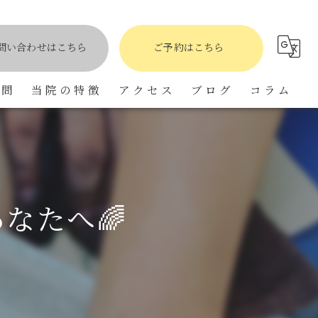
問い合わせはこちら
ご予約はこちら
質問
当院の特徴
アクセス
ブログ
コラム
骨盤矯正
肩こり
自律神経
なたへ🌈
小顔矯正
頭痛