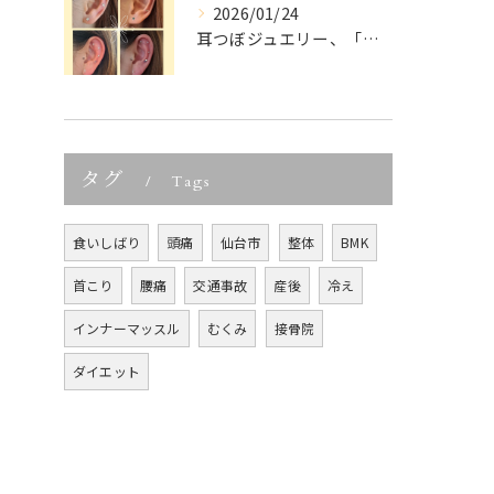
2026/01/24
耳つぼジュエリー、「可愛いだけでしょ？」って思っていませんか...
タグ
Tags
食いしばり
頭痛
仙台市
整体
BMK
首こり
腰痛
交通事故
産後
冷え
インナーマッスル
むくみ
接骨院
ダイエット