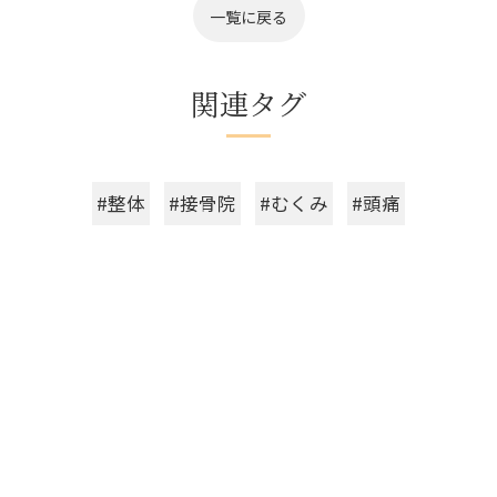
一覧に戻る
関連タグ
#整体
#接骨院
#むくみ
#頭痛