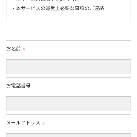
・本サービスの運営上必要な事項のご連絡
＜個人情報の提供について＞
当社ではお客様の同意を得た場合または法令に定め
られた場合を除き、
お名前
※
取得した個人情報を第三者に提供することはいたし
ません。
＜個人情報の委託について＞
お電話番号
当社では、利用目的の達成に必要な範囲において、
個人情報を外部に委託する場合があります。
これらの委託先に対しては個人情報保護契約等の措
置をとり、適切な監督を行います。
メールアドレス
※
＜個人情報の安全管理＞