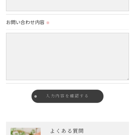
当社では、個人情報の漏洩等がなされないよう、適
切に安全管理対策を実施します。
お問い合わせ内容
※
＜個人情報を与えなかった場合に生じる結果＞
必要な情報を頂けない場合は、それに対応した当社
のサービスをご提供できない場合がございますので
予めご了承ください。
＜個人情報の開示･訂正・削除･利用停止の手続につ
いて＞
当社では、お客様の個人情報の開示･訂正･削除・利
用停止の手続を定めさせて頂いております。
ご本人である事を確認のうえ、対応させて頂きま
す。
よくある質問