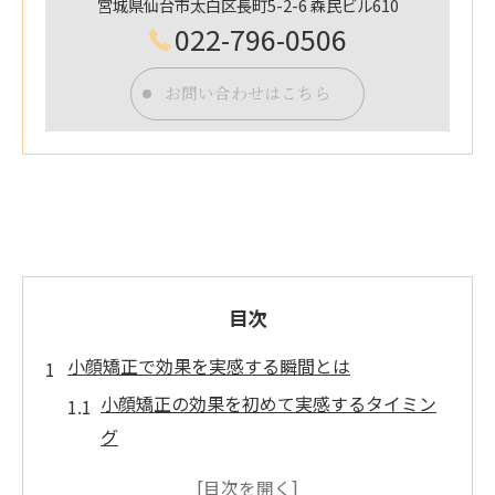
宮城県仙台市太白区長町5-2-6 森民ビル610
022-796-0506
お問い合わせはこちら
目次
小顔矯正で効果を実感する瞬間とは
小顔矯正の効果を初めて実感するタイミン
グ
施術後すぐに感じる小顔矯正の変化とは