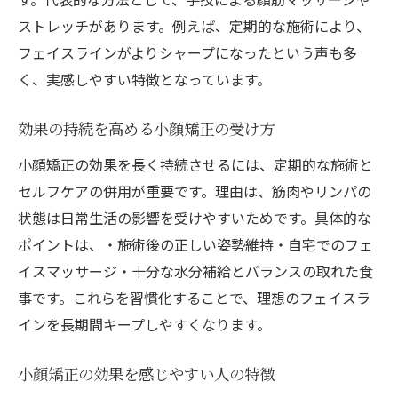
ストレッチがあります。例えば、定期的な施術により、
小顔矯正の効果を高める毎日のセルフケア
フェイスラインがよりシャープになったという声も多
簡単に続けられる小顔矯正後のケア方法
く、実感しやすい特徴となっています。
リンパケアで小顔矯正の持続効果を実感
小顔矯正の効果を維持する食事や生活習慣
効果の持続を高める小顔矯正の受け方
自宅でできる小顔矯正サポート術
小顔矯正の効果を長く持続させるには、定期的な施術と
セルフケアで実感する小顔矯正の本当の効
セルフケアの併用が重要です。理由は、筋肉やリンパの
果
状態は日常生活の影響を受けやすいためです。具体的な
小顔矯正はやめた方がいいのか考察
ポイントは、・施術後の正しい姿勢維持・自宅でのフェ
小顔矯正はやめた方がいいのか体験で検証
イスマッサージ・十分な水分補給とバランスの取れた食
事です。これらを習慣化することで、理想のフェイスラ
小顔矯正の効果が意味ないと感じた場合
インを長期間キープしやすくなります。
後悔しないための小顔矯正の選び方
小顔矯正の危険性やリスクを正しく理解
小顔矯正の効果を感じやすい人の特徴
やめた方がいいと感じるケースの特徴