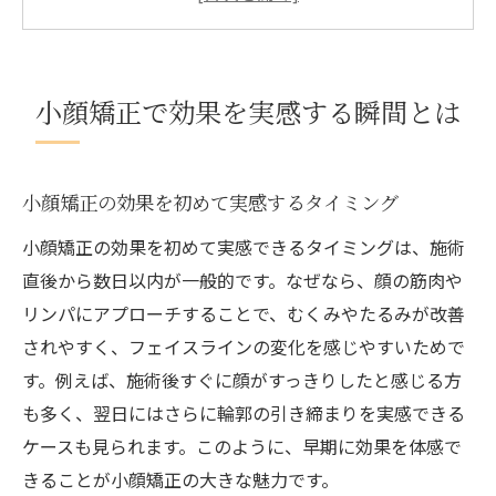
小顔矯正で得られる実感のポイントと特徴
効果の持続を高める小顔矯正の受け方
小顔矯正の効果を感じやすい人の特徴
小顔矯正で効果を実感する瞬間とは
翌日に実感できる小顔矯正のメリット
即効性が期待できる小顔矯正の魅力
小顔矯正の効果を初めて実感するタイミング
小顔矯正の即効性を実感するための理由
施術後すぐ変化を感じる小顔矯正の特徴
小顔矯正の効果を初めて実感できるタイミングは、施術
直後から数日以内が一般的です。なぜなら、顔の筋肉や
小顔矯正で翌日に感じる効果の実際
リンパにアプローチすることで、むくみやたるみが改善
素早く実感するための小顔矯正の選び方
されやすく、フェイスラインの変化を感じやすいためで
小顔矯正の魅力と即効性の体験談
す。例えば、施術後すぐに顔がすっきりしたと感じる方
ハイフとの違いから見る小顔矯正の即効性
も多く、翌日にはさらに輪郭の引き締まりを実感できる
小顔矯正の持続力とその秘訣を解説
ケースも見られます。このように、早期に効果を体感で
小顔矯正の効果を長く持続させるコツ
きることが小顔矯正の大きな魅力です。