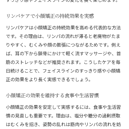
リンパケアで小顔矯正の持続効果を実感
リンパケアは小顔矯正の持続効果を高める代表的な方法
です。その理由は、リンパの流れが滞ると老廃物がたま
りやすく、むくみや顔の膨張につながるためです。例え
ば、耳の下から鎖骨にかけて軽く流すマッサージや、首
筋のストレッチなどが推奨されます。こうしたケアを毎
日続けることで、フェイスラインのすっきり感や小顔矯
正の効果をより長く実感できるでしょう。
小顔矯正の効果を維持する食事や生活習慣
小顔矯正の効果を安定して実感するには、食事や生活習
慣の見直しも重要です。理由は、塩分や糖分の過剰摂取
はむくみを招き、姿勢の乱れは筋肉やリンパの流れを妨