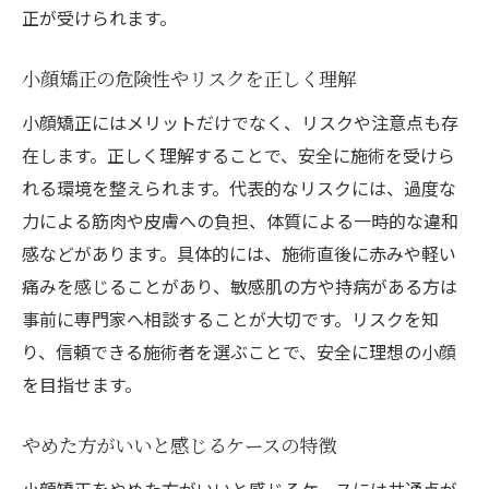
正が受けられます。
小顔矯正の危険性やリスクを正しく理解
小顔矯正にはメリットだけでなく、リスクや注意点も存
在します。正しく理解することで、安全に施術を受けら
れる環境を整えられます。代表的なリスクには、過度な
力による筋肉や皮膚への負担、体質による一時的な違和
感などがあります。具体的には、施術直後に赤みや軽い
痛みを感じることがあり、敏感肌の方や持病がある方は
事前に専門家へ相談することが大切です。リスクを知
り、信頼できる施術者を選ぶことで、安全に理想の小顔
を目指せます。
やめた方がいいと感じるケースの特徴