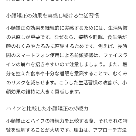
小顔矯正の効果を実感し続ける生活習慣
小顔矯正の効果を継続的に実感するためには、生活習慣
の見直しが重要です。なぜなら、姿勢や睡眠、食生活が
顔のむくみやたるみに直結するためです。例えば、長時
間のスマートフォン使用による前傾姿勢は、フェイスラ
インの崩れを招きやすいので注意しましょう。また、塩
分を控えた食事や十分な睡眠を意識することで、むくみ
のリスクを減らせます。こうした生活習慣の改善が、小
顔効果の維持に大きく貢献します。
ハイフと比較した小顔矯正の持続力
小顔矯正とハイフの持続力を比較する際、それぞれの特
徴を理解することが大切です。理由は、アプローチ方法