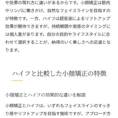
や効果の現れ方に違いがあるからです。小顔矯正は筋肉
やリンパに働きかけ、自然なフェイスラインを目指すの
が特徴です。一方、ハイフは超音波によるリフトアップ
効果が期待できますが、持続期間や実感のタイミングに
は個人差があります。自分の目的やライフスタイルに合
わせて選択することが、納得のいく美しさへの近道とな
ります。
ハイフと比較した小顔矯正の特徴
小顔矯正とハイフの効果的な違いを解説
小顔矯正とハイフは、いずれもフェイスラインのすっき
り感やリフトアップを目指す施術ですが、アプローチ方