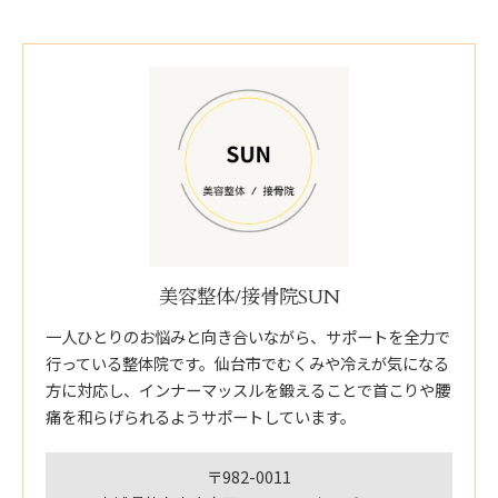
美容整体/接骨院SUN
一人ひとりのお悩みと向き合いながら、サポートを全力で
行っている整体院です。仙台市でむくみや冷えが気になる
方に対応し、インナーマッスルを鍛えることで首こりや腰
痛を和らげられるようサポートしています。
〒982-0011