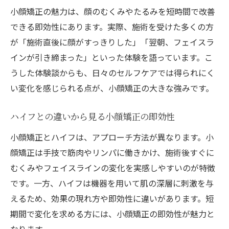
小顔矯正の魅力は、顔のむくみやたるみを短時間で改善
できる即効性にあります。実際、施術を受けた多くの方
が「施術直後に顔がすっきりした」「翌朝、フェイスラ
インが引き締まった」といった体験を語っています。こ
うした体験談からも、日々のセルフケアでは得られにく
い変化を感じられる点が、小顔矯正の大きな強みです。
ハイフとの違いから見る小顔矯正の即効性
小顔矯正とハイフは、アプローチ方法が異なります。小
顔矯正は手技で筋肉やリンパに働きかけ、施術後すぐに
むくみやフェイスラインの変化を実感しやすいのが特徴
です。一方、ハイフは機器を用いて肌の深層に刺激を与
えるため、効果の現れ方や即効性に違いがあります。短
期間で変化を求める方には、小顔矯正の即効性が魅力と