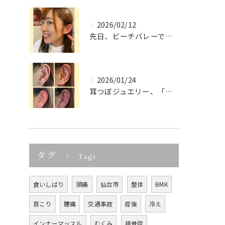
2026/02/12
先日、ビーチバレーでご活躍中の
2026/01/24
耳つぼジュエリー、「可愛いだけでしょ？」って思っていませんか...
タグ
Tags
食いしばり
頭痛
仙台市
整体
BMK
首こり
腰痛
交通事故
産後
冷え
インナーマッスル
むくみ
接骨院