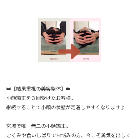
👑【結果重視の美容整体】👑
小顔矯正を３回受けたお客様。
継続することで小顔の状態が定着しやすくなります♪
宮城で唯一無二の小顔矯正。
むくみや食いしばりでお悩みの方、今こそ勇気を出して